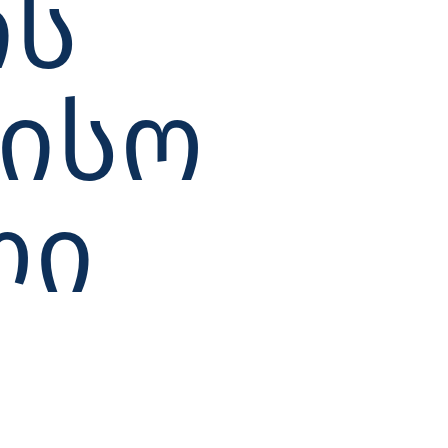
ᲘᲡ
ᲘᲡᲝ
ᲚᲘ