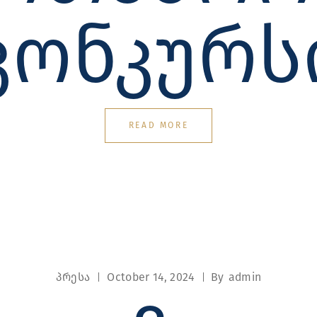
ᲙᲝᲜᲙᲣᲠᲡ
READ MORE
პრესა
October 14, 2024
By
admin