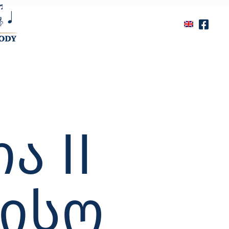
 II
ᲘᲡᲝ