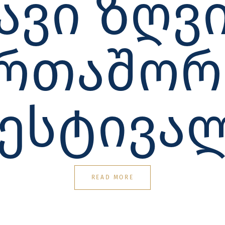
ᲐᲕᲘ ᲖᲦᲕ
ᲔᲠᲗᲐᲨᲝᲠ
ᲔᲡᲢᲘᲕᲐ
READ MORE