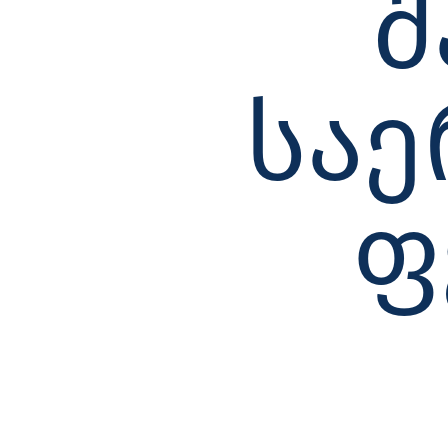
Შ
ᲡᲐ
Ფ