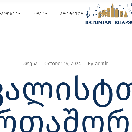
აკადემია
ᲐᲙᲐᲓᲔᲛᲘᲐ
ᲞᲠᲔᲡᲐ
ᲙᲝᲜᲢᲐᲥᲢᲘ
აკადემია
აკადემია
აკადემია
პრესა
October 14, 2024
By
admin
ᲙᲐᲚᲘᲡᲢᲗᲐ
ᲔᲠᲗᲐᲨᲝᲠ